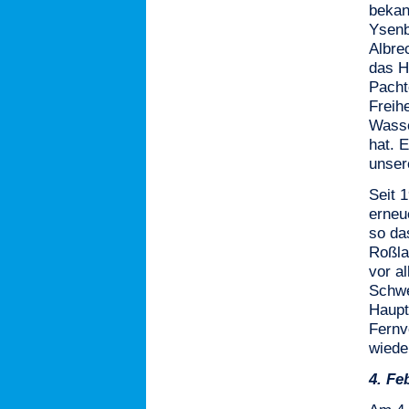
bekan
Ysenb
Albre
das H
Pacht
Freih
Wasse
hat. 
unser
Seit 
erneu
so da
Roßla
vor a
Schwe
Haupt
Fernv
wiede
4.
Fe