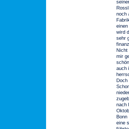
seine
Rossl
noch 
Fabrik
einen
wird 
sehr 
finanz
Nicht
mir g
schön
auch 
herrs
Doch a
Schon
niede
zugeb
nach 
Oktob
Bonn 
eine 
führte