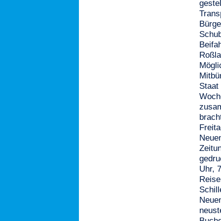
geste
Trans
Bürge
Schub
Beifa
Roßla
Mögli
Mitbü
Staat
Woche
zusam
brach
Freit
Neuen
Zeitu
gedru
Uhr, 
Reise
Schill
Neuen
neust
Buchd