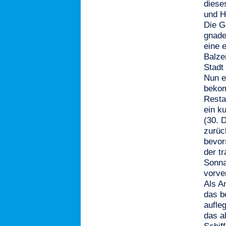
diese
und H
Die G
gnade
eine 
Balze
Stadt
Nun e
bekom
Resta
ein k
(30. 
zurüc
bevor
der tr
Sonna
vorver
Als A
das b
aufle
das al