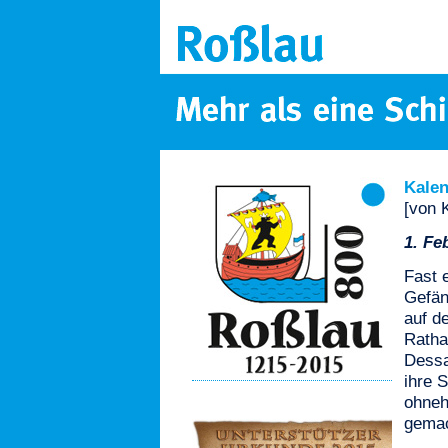
Kalen
[von 
1. Fe
Fast 
Gefän
auf d
Ratha
Dessa
ihre S
ohneh
gemac