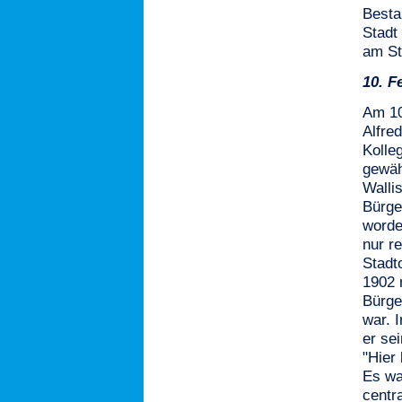
Besta
Stadt
am St
10.
F
Am 10
Alfre
Kolle
gewäh
Walli
Bürge
worde
nur r
Stadt
1902 
Bürge
war. 
er sei
"Hier 
Es wa
centra