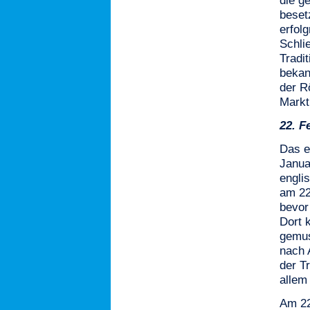
die g
beset
erfol
Schli
Tradi
bekann
der R
Markt
22.
F
Das e
Janua
engli
am 22
bevor
Dort 
gemus
nach 
der T
allem
Am 22