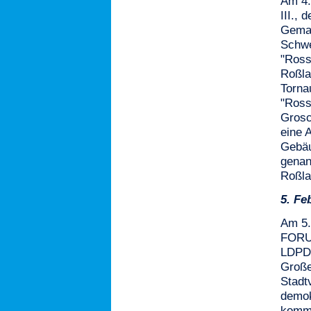
Am 4.
III., 
Gemah
Schwe
"Ross
Roßla
Torna
"Ross
Grosc
eine 
Gebäu
genan
Roßla
5.
Fe
Am 5.
FORU
LDPD 
Große
Stadt
demok
kommu