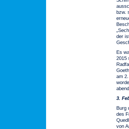
Schiff
aussc
bzw. 
erneu
Besch
„Sech
der i
Gesch
Es wa
2015 
Radfa
Goeth
am 2.
worde
abend
3.
Fe
Burg 
des F
Quedl
von A