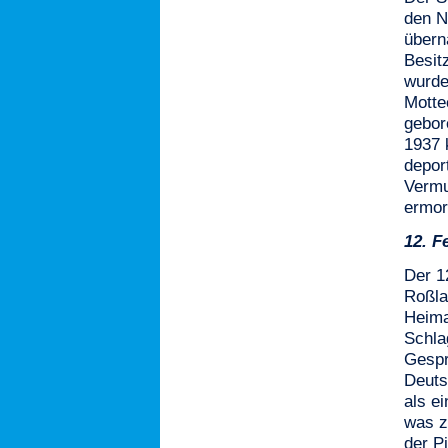
den N
übern
Besit
wurde
Motte
gebor
1937 
depor
Vermu
ermor
12.
F
Der 1
Roßla
Heima
Schla
Gespr
Deuts
als e
was z
der P