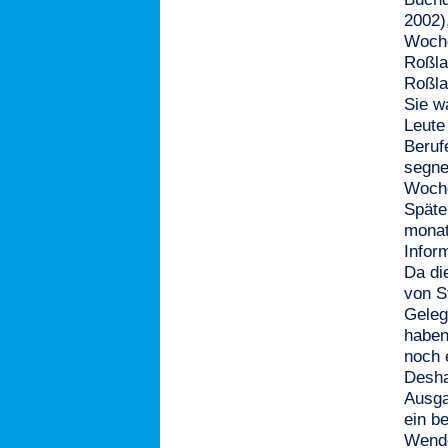
2002)
Woche
Roßla
Roßla
Sie w
Leute
Beruf
segne
Woche
Späte
monat
Infor
Da di
von S
Geleg
haben
noch 
Desha
Ausga
ein b
Wende