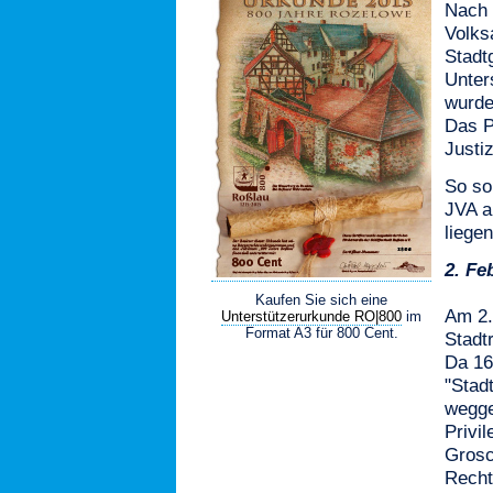
Nach 
Volks
Stadt
Unter
wurde
Das P
Justi
So so
JVA a
liegen
2.
Fe
Kaufen Sie sich eine
Am 2.
Unterstützerurkunde RO|800
im
Format A3 für 800 Cent.
Stadt
Da 16
"Stad
wegge
Privi
Grosc
Recht