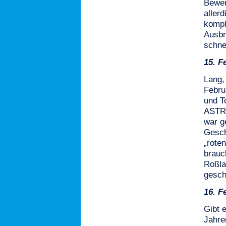
Bewer
aller
kompl
Ausbr
schne
15.
F
Lang,
Febru
und T
ASTRA
war g
Gesch
„rote
brauc
Roßla
gesch
16.
F
Gibt 
Jahre