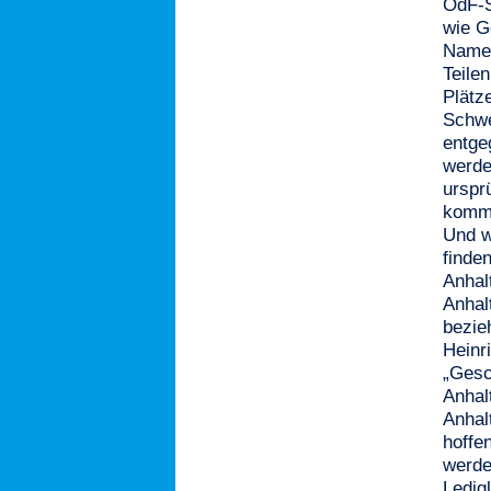
OdF-S
wie G
Namen
Teile
Plätz
Schwe
entge
werde
urspr
komme
Und w
finde
Anhal
Anhal
bezieh
Heinr
„Gesc
Anhal
Anhal
hoffe
werde
Ledigl