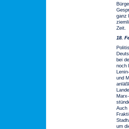
Bürge
Gespr
ganz 
zieml
Zeit.
18.
F
Polit
Deuts
bei d
noch 
Lenin-
und M
anläß
Lande
Marx-
stünd
Auch 
Frakt
Stadt
um di