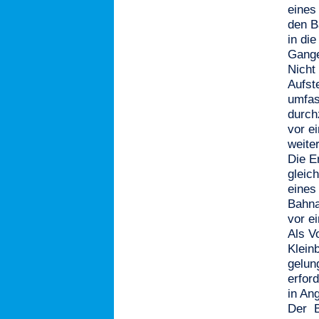
eines
den B
in die
Gange
Nicht
Aufste
umfas
durch
vor e
weite
Die E
gleic
eines
Bahna
vor e
Als V
Klein
gelun
erfor
in An
Der B