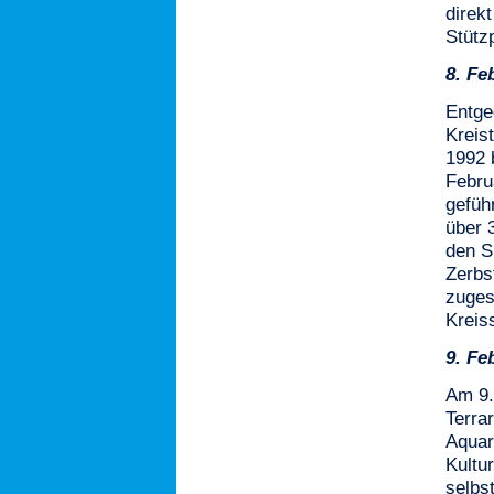
direk
Stütz
8.
Fe
Entge
Kreis
1992 
Febru
gefüh
über 
den S
Zerbs
zuges
Kreis
9.
Fe
Am 9.
Terra
Aquar
Kultu
selbs