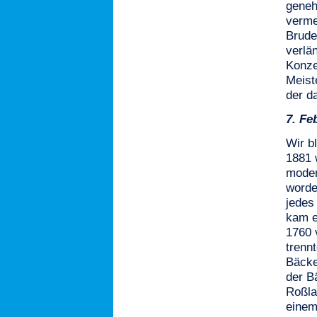
geneh
verme
Brude
verlä
Konze
Meist
der d
7.
Fe
Wir b
1881 
moder
worde
jedes
kam e
1760 
trenn
Bäcke
der B
Roßla
einem