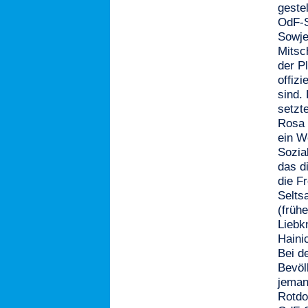
geste
OdF-S
Sowje
Mitsc
der P
offiz
sind.
setzt
Rosa 
ein W
Sozia
das di
die F
Selts
(früh
Liebk
Hainic
Bei d
Bevöl
jeman
Rotdo