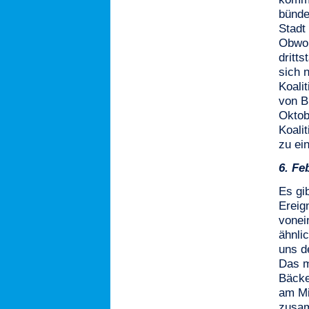
bünde
Stadt
Obwo
dritt
sich 
Koali
von B
Oktob
Koali
zu ei
6.
Fe
Es gib
Ereig
vonei
ähnli
uns d
Das m
Bäcke
am Mi
zusam