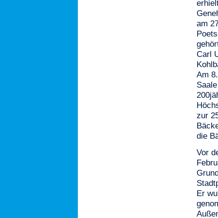
erhie
Geneh
am 27
Poets
gehör
Carl U
Kohlb
Am 8.
Saale
200jä
Höchs
zur 2
Bäcke
die B
Vor d
Febru
Grund
Stadt
Er wu
genom
Außen