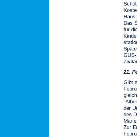
Schüt
Koste
Haus 
Das S
für d
Kinde
stati
Späte
GUS-S
Zivil
21.
F
Gibt 
Febru
gleic
"Albe
der U
des D
Marie
Zur E
Febru