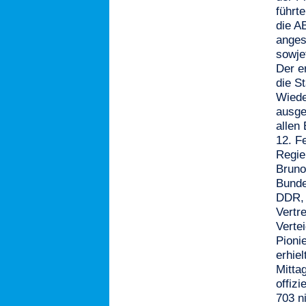
führt
die A
anges
sowje
Der e
die S
Wiede
ausge
allen
12. F
Regie
Bruno
Bunde
DDR, 
Vertr
Verte
Pioni
erhiel
Mitta
offiz
703 n