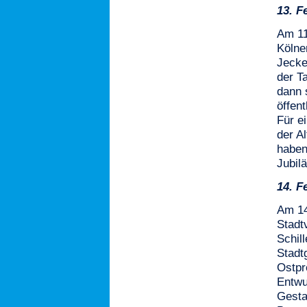
13.
F
Am 11
Kölne
Jecke
der T
dann 
öffen
Für e
der A
haben
Jubil
14.
F
Am 14
Stadt
Schil
Stadt
Ostpr
Entwu
Gesta