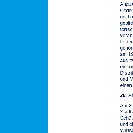
Augus
Code 
noch 
gebli
forts
verab
In de
gehör
am 19
aus z
einem
Distr
und Mu
einen
20.
F
Am 20
Stadt
Schüt
und d
Wirts