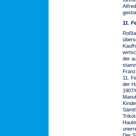
Alfre
gesto
11.
F
Roßla
übers
Kaufh
wirts
der a
stamm
Franz
11. F
der H
1907/
Manuf
Kinde
Sämtl
Triko
Haute
unerre
Der S