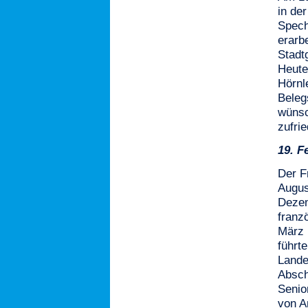
in de
Spech
erarbe
Stadt
Heute
Hörnl
Beleg
wünsc
zufri
19.
F
Der F
Augus
Dezem
franz
März 
führte
Lande
Absch
Senio
von A