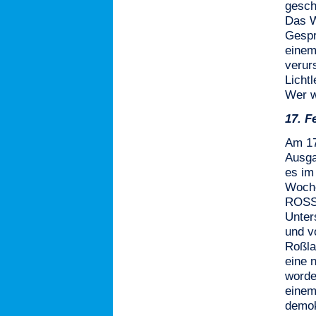
gesc
Das W
Gespr
einem
verur
Licht
Wer w
17.
F
Am 17
Ausga
es im 
Woch
ROSSL
Unter
und v
Roßla
eine 
worde
einem
demok