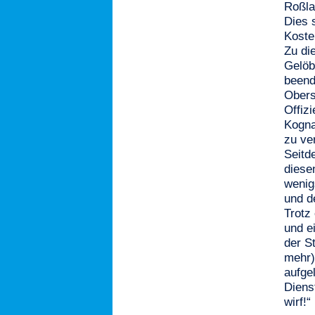
Roßla
Dies 
Koste
Zu di
Gelöb
beend
Obers
Offiz
Kogna
zu ve
Seitd
diese
wenig
und d
Trotz
und e
der S
mehr)
aufge
Diens
wirf!“